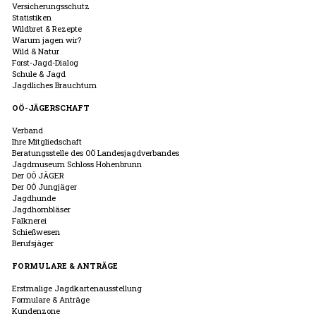
Versicherungsschutz
Statistiken
Wildbret & Rezepte
Warum jagen wir?
Wild & Natur
Forst-Jagd-Dialog
Schule & Jagd
Jagdliches Brauchtum
OÖ-JÄGERSCHAFT
Verband
Ihre Mitgliedschaft
Beratungsstelle des OÖ Landesjagdverbandes
Jagdmuseum Schloss Hohenbrunn
Der OÖ JÄGER
Der OÖ Jungjäger
Jagdhunde
Jagdhornbläser
Falknerei
Schießwesen
Berufsjäger
FORMULARE & ANTRÄGE
Erstmalige Jagdkartenausstellung
Formulare & Anträge
Kundenzone