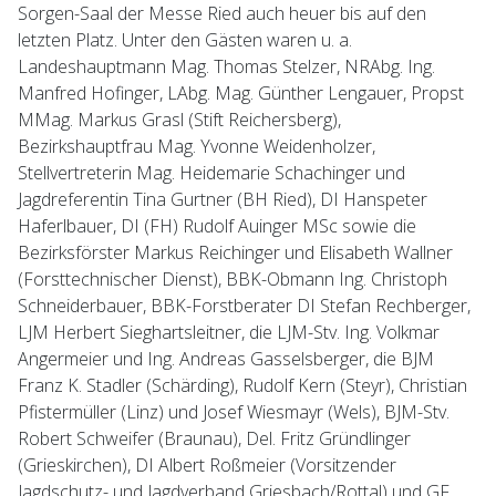
Sorgen-Saal der Messe Ried auch heuer bis auf den
letzten Platz. Unter den Gästen waren u. a.
Landeshauptmann Mag. Thomas Stelzer, NRAbg. Ing.
Manfred Hofinger, LAbg. Mag. Günther Lengauer, Propst
MMag. Markus Grasl (Stift Reichersberg),
Bezirkshauptfrau Mag. Yvonne Weidenholzer,
Stellvertreterin Mag. Heidemarie Schachinger und
Jagdreferentin Tina Gurtner (BH Ried), DI Hanspeter
Haferlbauer, DI (FH) Rudolf Auinger MSc sowie die
Bezirksförster Markus Reichinger und Elisabeth Wallner
(Forsttechnischer Dienst), BBK-Obmann Ing. Christoph
Schneiderbauer, BBK-Forstberater DI Stefan Rechberger,
LJM Herbert Sieghartsleitner, die LJM-Stv. Ing. Volkmar
Angermeier und Ing. Andreas Gasselsberger, die BJM
Franz K. Stadler (Schärding), Rudolf Kern (Steyr), Christian
Pfistermüller (Linz) und Josef Wiesmayr (Wels), BJM-Stv.
Robert Schweifer (Braunau), Del. Fritz Gründlinger
(Grieskirchen), DI Albert Roßmeier (Vorsitzender
Jagdschutz- und Jagdverband Griesbach/Rottal) und GF