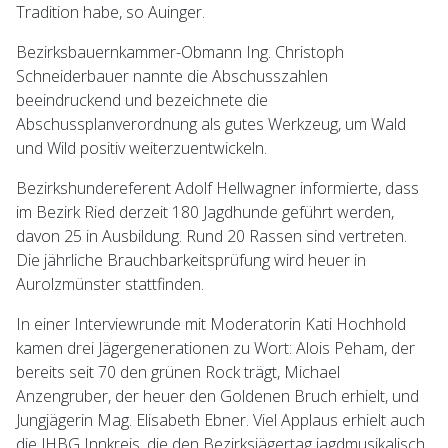
Tradition habe, so Auinger.
Bezirksbauernkammer-Obmann Ing. Christoph
Schneiderbauer nannte die Abschusszahlen
beeindruckend und bezeichnete die
Abschussplanverordnung als gutes Werkzeug, um Wald
und Wild positiv weiterzuentwickeln.
Bezirkshundereferent Adolf Hellwagner informierte, dass
im Bezirk Ried derzeit 180 Jagdhunde geführt werden,
davon 25 in Ausbildung. Rund 20 Rassen sind vertreten.
Die jährliche Brauchbarkeitsprüfung wird heuer in
Aurolzmünster stattfinden.
In einer Interviewrunde mit Moderatorin Kati Hochhold
kamen drei Jägergenerationen zu Wort: Alois Peham, der
bereits seit 70 den grünen Rock trägt, Michael
Anzengruber, der heuer den Goldenen Bruch erhielt, und
Jungjägerin Mag. Elisabeth Ebner. Viel Applaus erhielt auch
die JHBG Innkreis, die den Bezirksjägertag jagdmusikalisch