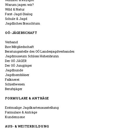
Warum jagen wir?
Wild & Natur
Forst-Jagd-Dialog
Schule & Jagd
Jagdliches Brauchtum
OÖ-JÄGERSCHAFT
Verband
Ihre Mitgliedschaft
Beratungsstelle des OÖ Landesjagdverbandes
Jagdmuseum Schloss Hohenbrunn
Der OÖ JÄGER
Der OÖ Jungjäger
Jagdhunde
Jagdhornbläser
Falknerei
Schießwesen
Berufsjäger
FORMULARE & ANTRÄGE
Erstmalige Jagdkartenausstellung
Formulare & Anträge
Kundenzone
AUS- & WEITERBILDUNG