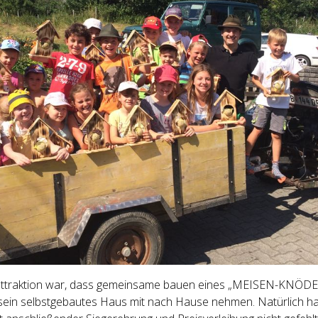
tattraktion war, dass gemeinsame bauen eines „MEISEN-KNÖD
h sein selbstgebautes Haus mit nach Hause nehmen. Natürlich h