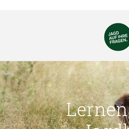
Nußdorf am Attersee
Volksschule Ottnang
VS Niederthalheim und VS
Schwanenstadt
Jagdgesellschaft aus
Niederthalheim
Jägerschaft Attnang
Parcours durch die Natur -
Schule und Jagd in der JG-
Lernen
Rutzenham
VS Bruckmühl