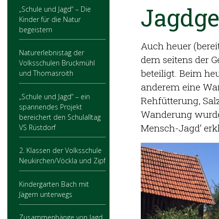
Jagdge
„Schule und Jagd“ – Die
Kinder für die Natur
begeistern
Auch heuer (berei
Naturerlebnistag der
dem seitens der 
Volksschulen Bruckmühl
beteiligt. Beim h
und Thomasroith
anderem eine Wan
„Schule und Jagd“ – ein
Rehfütterung, Sa
spannendes Projekt
Wanderung wurden
bereichert den Schulalltag
Mensch-Jagd‘ erkl
VS Rüstdorf
2. Klassen der Volksschule
Neukirchen/Vöckla und Zipf
Kindergarten Bach mit
Jägern unterwegs
Zusammenhänge von Jagd