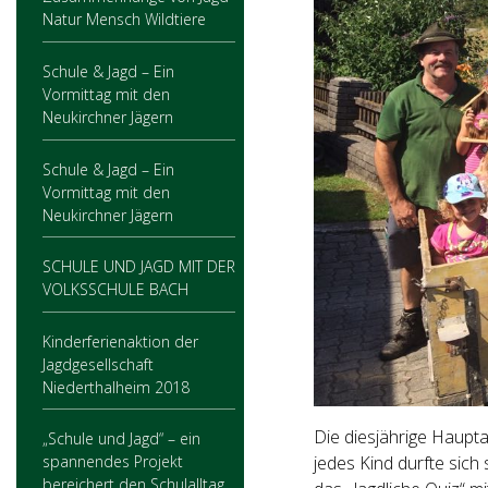
Natur Mensch Wildtiere
Schule & Jagd – Ein
Vormittag mit den
Neukirchner Jägern
Schule & Jagd – Ein
Vormittag mit den
Neukirchner Jägern
SCHULE UND JAGD MIT DER
VOLKSSCHULE BACH
Kinderferienaktion der
Jagdgesellschaft
Niederthalheim 2018
Die diesjährige Haup
„Schule und Jagd“ – ein
jedes Kind durfte sic
spannendes Projekt
bereichert den Schulalltag