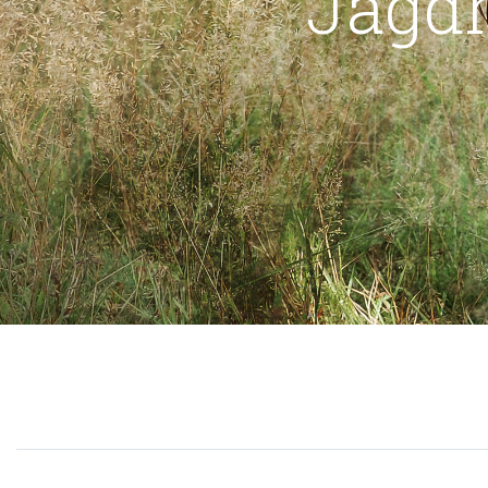
Jagd
2. Klasse Volksschule
Neukirchen/Vöckla
Schule und Jagd in
Schwanenstadt
Schule und Jagd
Weißenkirchen
Besuch eines Jägers in der
1.Klasse der VS Bruckmühl
Besuch des Jägers in
Aurach
Waldspieletag in der VS
Straß im Attergau
Lehrausgänge mit den
Volksschulen Bruckmühl,