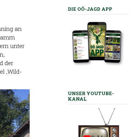
DIE OÖ-JAGD APP
nning an
ogramm
ern unter
n,
d der
l ‚Wild-
UNSER YOUTUBE-
KANAL