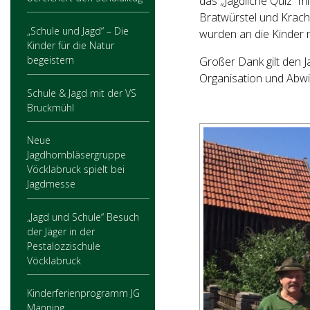
das „Jagdliche Quiz“ m
Bratwürstel und Krach
„Schule und Jagd“ – Die
wurden an die Kinder no
Kinder für die Natur
begeistern
Großer Dank gilt den
Organisation und Abwi
Schule & Jagd mit der VS
Bruckmühl
Neue
Jagdhornbläsergruppe
Vöcklabruck spielt bei
Jagdmesse
„Jagd und Schule“ Besuch
der Jäger in der
Pestalozzischule
Vöcklabruck
Kinderferienprogramm JG
Manning