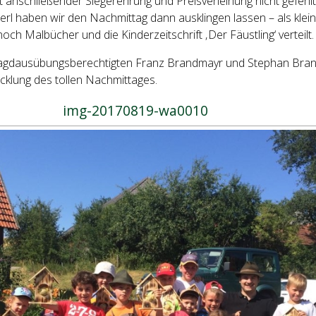
it anschließender Siegerehrung und Preisverleihung nicht gefehlt
erl haben wir den Nachmittag dann ausklingen lassen – als kle
ch Malbücher und die Kinderzeitschrift ‚Der Fäustling‘ verteilt.
 Jagdausübungsberechtigten Franz Brandmayr und Stephan Bran
cklung des tollen Nachmittages.
img-20170819-wa0010