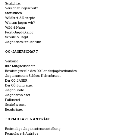
Schlichter
Versicherungsschutz
Statistiken
Wildbret & Rezepte
Warum jagen wir?
Wild & Natur
Forst-Jagd-Dialog
Schule & Jagd
Jagdliches Brauchtum
OÖ-JÄGERSCHAFT
Verband
Ihre Mitgliedschaft
Beratungsstelle des OÖ Landesjagdverbandes
Jagdmuseum Schloss Hohenbrunn
Der OÖ JÄGER
Der OÖ Jungjäger
Jagdhunde
Jagdhornbläser
Falknerei
Schießwesen
Berufsjäger
FORMULARE & ANTRÄGE
Erstmalige Jagdkartenausstellung
Formulare & Anträge