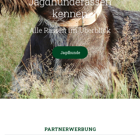
Jagdhunderassen
kennen
Alle Rassen im Überblick
Jagdhunde
PARTNERWERBUNG