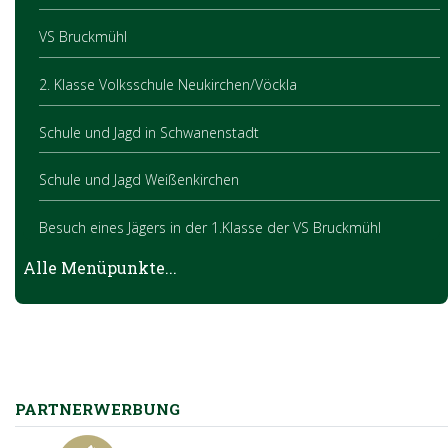
VS Bruckmühl
2. Klasse Volksschule Neukirchen/Vöckla
Schule und Jagd in Schwanenstadt
Schule und Jagd Weißenkirchen
Besuch eines Jägers in der 1.Klasse der VS Bruckmühl
Alle Menüpunkte...
Besuch des Jägers in Aurach
Waldspieletag in der VS Straß im Attergau
Lehrausgänge mit den Volksschulen Bruckmühl, Ottnang und
Thomasroith.
PARTNERWERBUNG