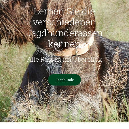
Lernen Sie die
verschiedenen
Jagdhunderassen
kennen
Alle Rassen im Überblick
Jagdhunde