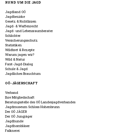
RUND UM DIE JAGD
Jagdland OÖ
Jagdbezirke
Gesetz & Richtlinien
Jagd- & Waffenrecht
Jagd- und Lebensraumberater
Schlichter
Versicherungsschutz
Statistiken
Wildbret & Rezepte
Warum jagen wir?
Wild & Natur
Forst-Jagd-Dialog
Schule & Jagd
Jagdliches Brauchtum
OÖ-JÄGERSCHAFT
Verband
Ihre Mitgliedschaft
Beratungsstelle des OÖ Landesjagdverbandes
Jagdmuseum Schloss Hohenbrunn
Der OÖ JÄGER
Der OÖ Jungjäger
Jagdhunde
Jagdhornbläser
Falknerei