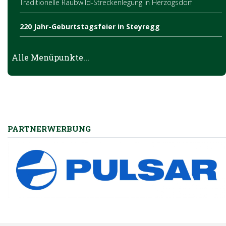
Traditionelle Raubwild-Streckenlegung in Herzogsdorf
220 Jahr-Geburtstagsfeier in Steyregg
Brauchbarkeitsprüfung 2024
Alle Menüpunkte...
Jagd im Dialog – Landesrätin Michaela Langer-Weninger traf
Jagdleiter im Bezirk
Hubertusmesse mit Jungjägerschlag
PARTNERWERBUNG
Frühlingserwachen in der Natur
Jungwildrettung zur Mähzeit
Kundenzone – die neue Förderplattform des OÖ
Landesjagdverbandes