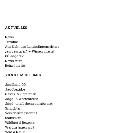
AKTUELLES
News
Termine
Aus Sicht des Landesjägermeisters
„aufgeworfen“ – Wissen intern!
OÖ Jagd TV
Newsletter
Rehwildpreis
RUND UM DIE JAGD
Jagdland OÖ
Jagdbezirke
Gesetz & Richtlinien
Jagd- & Waffenrecht
Jagd- und Lebensraumberater
Schlichter
Versicherungsschutz
Statistiken
Wildbret & Rezepte
Warum jagen wir?
Wild & Natur