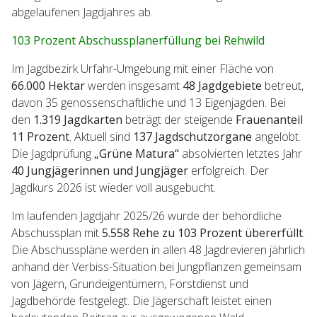
abgelaufenen Jagdjahres ab.
103 Prozent Abschussplanerfüllung bei Rehwild
Im Jagdbezirk Urfahr-Umgebung mit einer Fläche von
66.000 Hektar
werden insgesamt
48 Jagdgebiete
betreut,
davon 35 genossenschaftliche und 13 Eigenjagden. Bei
den
1.319 Jagdkarten
beträgt der steigende
Frauenanteil
11 Prozent
. Aktuell sind
137 Jagdschutzorgane
angelobt.
Die Jagdprüfung
„Grüne Matura“
absolvierten letztes Jahr
40 Jungjägerinnen und Jungjäger
erfolgreich. Der
Jagdkurs 2026 ist wieder voll ausgebucht.
Im laufenden Jagdjahr 2025/26 wurde der behördliche
Abschussplan mit
5.558 Rehe zu 103 Prozent übererfüllt
.
Die Abschusspläne werden in allen 48 Jagdrevieren jährlich
anhand der Verbiss-Situation bei Jungpflanzen gemeinsam
von Jägern, Grundeigentümern, Forstdienst und
Jagdbehörde festgelegt. Die Jägerschaft leistet einen