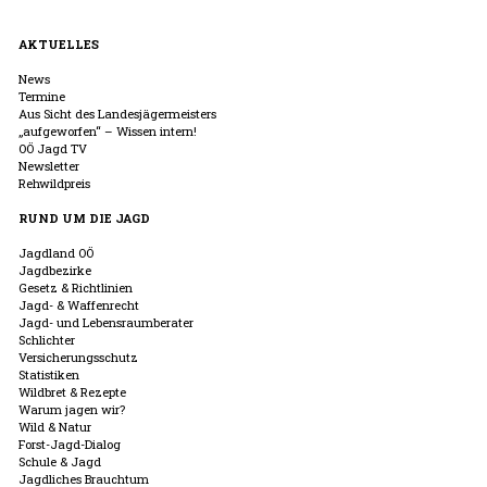
AKTUELLES
News
Termine
Aus Sicht des Landesjägermeisters
„aufgeworfen“ – Wissen intern!
OÖ Jagd TV
Newsletter
Rehwildpreis
RUND UM DIE JAGD
Jagdland OÖ
Jagdbezirke
Gesetz & Richtlinien
Jagd- & Waffenrecht
Jagd- und Lebensraumberater
Schlichter
Versicherungsschutz
Statistiken
Wildbret & Rezepte
Warum jagen wir?
Wild & Natur
Forst-Jagd-Dialog
Schule & Jagd
Jagdliches Brauchtum