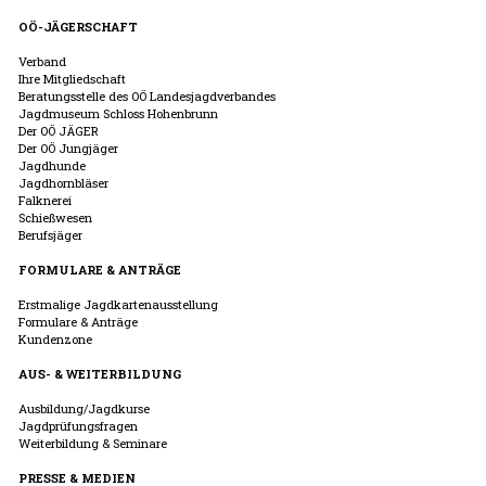
OÖ-JÄGERSCHAFT
Verband
Ihre Mitgliedschaft
Beratungsstelle des OÖ Landesjagdverbandes
Jagdmuseum Schloss Hohenbrunn
Der OÖ JÄGER
Der OÖ Jungjäger
Jagdhunde
Jagdhornbläser
Falknerei
Schießwesen
Berufsjäger
FORMULARE & ANTRÄGE
Erstmalige Jagdkartenausstellung
Formulare & Anträge
Kundenzone
AUS- & WEITERBILDUNG
Ausbildung/Jagdkurse
Jagdprüfungsfragen
Weiterbildung & Seminare
PRESSE & MEDIEN