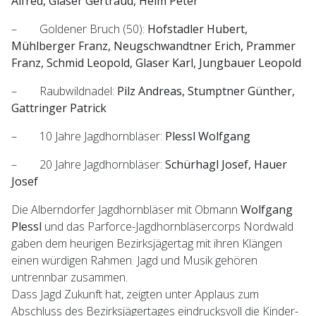
Alfred, Glaser Gertraud, Helm Peter
– Goldener Bruch (50):
Hofstadler Hubert,
Mühlberger Franz, Neugschwandtner Erich, Prammer
Franz, Schmid Leopold, Glaser Karl, Jungbauer Leopold
– Raubwildnadel:
Pilz Andreas, Stumptner Günther,
Gattringer Patrick
– 10 Jahre Jagdhornbläser:
Plessl Wolfgang
– 20 Jahre Jagdhornbläser:
Schürhagl Josef, Hauer
Josef
Die Alberndorfer Jagdhornbläser mit Obmann
Wolfgang
Plessl
und das Parforce-Jagdhornbläsercorps Nordwald
gaben dem heurigen Bezirksjägertag mit ihren Klängen
einen würdigen Rahmen. Jagd und Musik gehören
untrennbar zusammen.
Dass Jagd Zukunft hat, zeigten unter Applaus zum
Abschluss des Bezirksjägertages eindrucksvoll die Kinder-