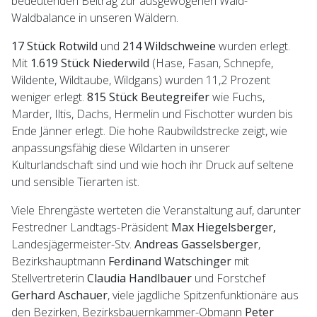
bedeutenden Beitrag zur ausgewogenen Wald-
Waldbalance in unseren Wäldern.
17 Stück Rotwild
und
214 Wildschweine
wurden erlegt.
Mit
1.619 Stück Niederwild
(Hase, Fasan, Schnepfe,
Wildente, Wildtaube, Wildgans) wurden 11,2 Prozent
weniger erlegt.
815 Stück Beutegreifer
wie Fuchs,
Marder, Iltis, Dachs, Hermelin und Fischotter wurden bis
Ende Jänner erlegt. Die hohe Raubwildstrecke zeigt, wie
anpassungsfähig diese Wildarten in unserer
Kulturlandschaft sind und wie hoch ihr Druck auf seltene
und sensible Tierarten ist.
Viele Ehrengäste werteten die Veranstaltung auf, darunter
Festredner Landtags-Präsident
Max Hiegelsberger,
Landesjägermeister-Stv.
Andreas Gasselsberger
,
Bezirkshauptmann
Ferdinand Watschinger
mit
Stellvertreterin
Claudia Handlbauer
und Forstchef
Gerhard Aschauer
, viele jagdliche Spitzenfunktionäre aus
den Bezirken, Bezirksbauernkammer-Obmann
Peter