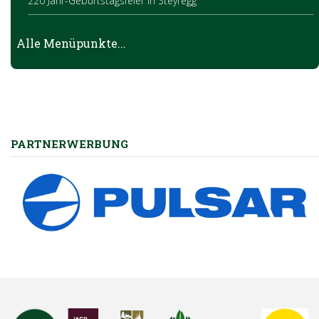
220 Jahr-Geburtstagsfeier in Steyregg
Brauchbarkeitsprüfung 2024
Alle Menüpunkte...
Jagd im Dialog – Landesrätin Michaela Langer-Weninger traf
Jagdleiter im Bezirk
Hubertusmesse mit Jungjägerschlag
PARTNERWERBUNG
Frühlingserwachen in der Natur
Jungwildrettung zur Mähzeit
Kundenzone – die neue Förderplattform des OÖ
Landesjagdverbandes