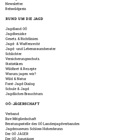
Newsletter
Rehwildpreis
RUND UM DIE JAGD
Jagdland OÖ
Jagdbezirke
Gesetz & Richtlinien
Jagd- & Waffenrecht
Jagd- und Lebensraumberater
Schlichter
Versicherungsschutz
Statistiken
Wildbret & Rezepte
Warum jagen wir?
Wild & Natur
Forst-Jagd-Dialog
Schule & Jagd
Jagdliches Brauchtum
OÖ-JÄGERSCHAFT
Verband
Ihre Mitgliedschaft
Beratungsstelle des OÖ Landesjagdverbandes
Jagdmuseum Schloss Hohenbrunn
Der OÖ JÄGER
Der OÖ Jungjäger