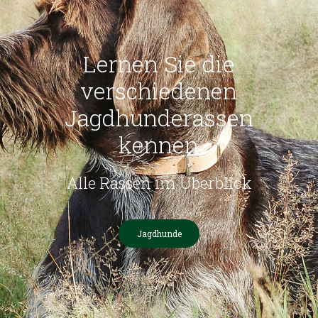
Lernen Sie die
verschiedenen
Jagdhunderassen
kennen
Alle Rassen im Überblick
Jagdhunde