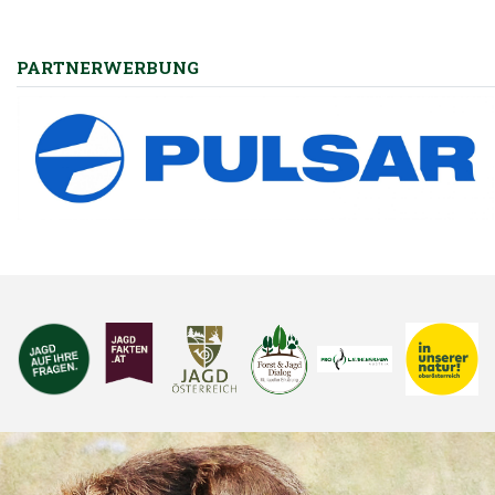
Hubertusmesse mit Jungjägerschlag
PARTNERWERBUNG
Frühlingserwachen in der Natur
Jungwildrettung zur Mähzeit
Kundenzone – die neue Förderplattform des OÖ
Landesjagdverbandes