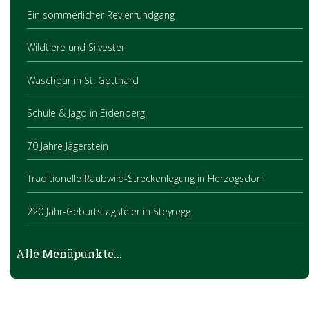
Ein sommerlicher Revierrundgang
Wildtiere und Silvester
Waschbär in St. Gotthard
Schule & Jagd in Eidenberg
70 Jahre Jägerstein
Traditionelle Raubwild-Streckenlegung in Herzogsdorf
220 Jahr-Geburtstagsfeier in Steyregg
Brauchbarkeitsprüfung 2024
Alle Menüpunkte...
Jagd im Dialog – Landesrätin Michaela Langer-Weninger traf
Jagdleiter im Bezirk