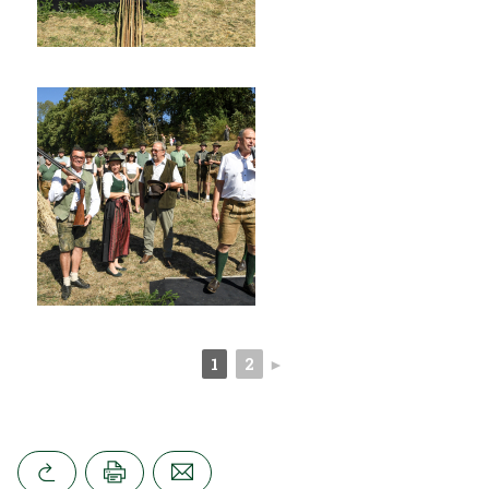
1
2
►