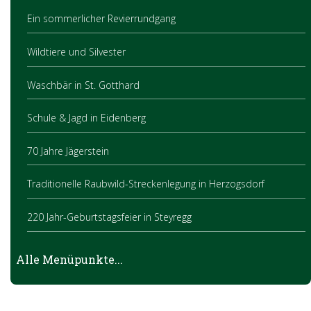
Ein sommerlicher Revierrundgang
Wildtiere und Silvester
Waschbär in St. Gotthard
Schule & Jagd in Eidenberg
70 Jahre Jägerstein
Traditionelle Raubwild-Streckenlegung in Herzogsdorf
220 Jahr-Geburtstagsfeier in Steyregg
Brauchbarkeitsprüfung 2024
Alle Menüpunkte...
Jagd im Dialog – Landesrätin Michaela Langer-Weninger traf
Jagdleiter im Bezirk