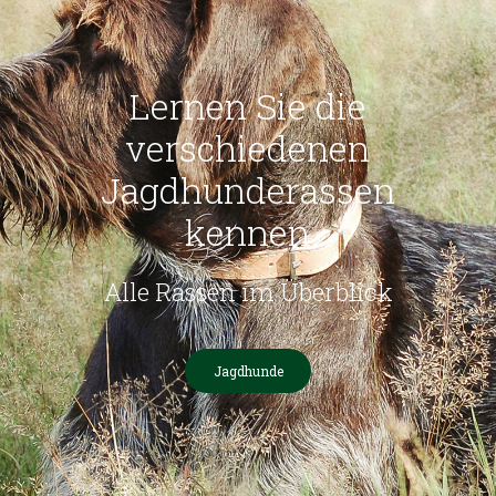
Lernen Sie die
verschiedenen
Jagdhunderassen
kennen
Alle Rassen im Überblick
Jagdhunde