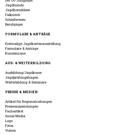
Der OÖ Jungjäger
Jagdhunde
Jagdhornbläser
Falknerei
Schießwesen
Berufsjäger
FORMULARE & ANTRÄGE
Erstmalige Jagdkartenausstellung
Formulare & Anträge
Kundenzone
AUS- & WEITERBILDUNG
Ausbildung/Jagdkurse
Jagdprüfungsfragen
Weiterbildung & Seminare
PRESSE & MEDIEN
Artikel für Regionalzeitungen
Presseaussendungen
Fachartikel
Social Media
Logo
Fotos
Videos