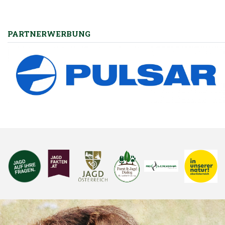
Hubertusmesse mit Jungjägerschlag
PARTNERWERBUNG
Frühlingserwachen in der Natur
Jungwildrettung zur Mähzeit
Kundenzone – die neue Förderplattform des OÖ
Landesjagdverbandes