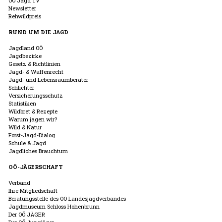
OÖ Jagd TV
Newsletter
Rehwildpreis
RUND UM DIE JAGD
Jagdland OÖ
Jagdbezirke
Gesetz & Richtlinien
Jagd- & Waffenrecht
Jagd- und Lebensraumberater
Schlichter
Versicherungsschutz
Statistiken
Wildbret & Rezepte
Warum jagen wir?
Wild & Natur
Forst-Jagd-Dialog
Schule & Jagd
Jagdliches Brauchtum
OÖ-JÄGERSCHAFT
Verband
Ihre Mitgliedschaft
Beratungsstelle des OÖ Landesjagdverbandes
Jagdmuseum Schloss Hohenbrunn
Der OÖ JÄGER