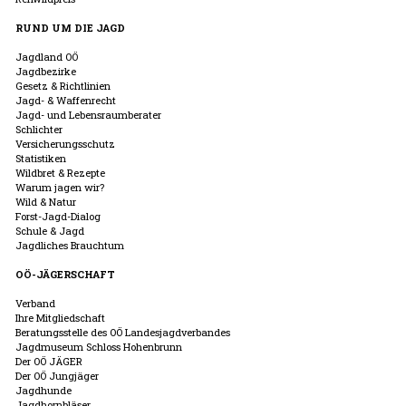
RUND UM DIE JAGD
Jagdland OÖ
Jagdbezirke
Gesetz & Richtlinien
Jagd- & Waffenrecht
Jagd- und Lebensraumberater
Schlichter
Versicherungsschutz
Statistiken
Wildbret & Rezepte
Warum jagen wir?
Wild & Natur
Forst-Jagd-Dialog
Schule & Jagd
Jagdliches Brauchtum
OÖ-JÄGERSCHAFT
Verband
Ihre Mitgliedschaft
Beratungsstelle des OÖ Landesjagdverbandes
Jagdmuseum Schloss Hohenbrunn
Der OÖ JÄGER
Der OÖ Jungjäger
Jagdhunde
Jagdhornbläser