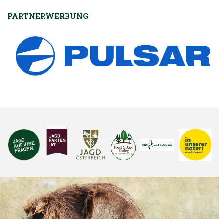
Gämsen – Wildtiere in Extremlebensräumen
PARTNERWERBUNG
Das Auerhuhn – uriger Vogel heimischer Gebirgswälder