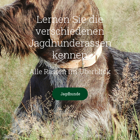
Lernen Sie die
verschiedenen
Jagdhunderassen
kennen
Alle Rassen im Überblick
Jagdhunde