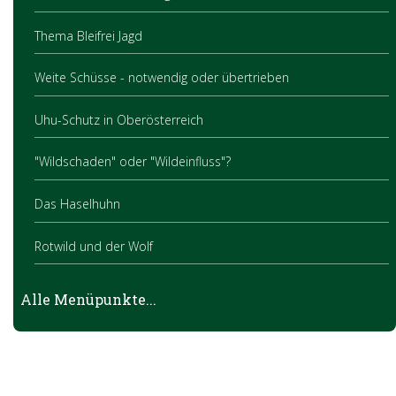
Thema Bleifrei Jagd
Weite Schüsse - notwendig oder übertrieben
Uhu-Schutz in Oberösterreich
"Wildschaden" oder "Wildeinfluss"?
Das Haselhuhn
Rotwild und der Wolf
Befindet sich die heimische Rotwildjagd in einer Sackgasse?
Alle Menüpunkte...
Waschbär und Marderhund
Jagd-Unfallverhütungsvorschrift (UVV)