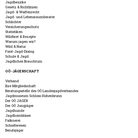
Jagdbezirke
Gesetz & Richtlinien
Jagd- & Waffenrecht
Jagd- und Lebensraumberater
Schlichter
Versicherungsschutz
Statistiken
Wildbret & Rezepte
Warum jagen wir?
Wild & Natur
Forst-Jagd-Dialog
Schule & Jagd
Jagdliches Brauchtum
OÖ-JÄGERSCHAFT
Verband
Ihre Mitgliedschaft
Beratungsstelle des OÖ Landesjagdverbandes
Jagdmuseum Schloss Hohenbrunn
Der OÖ JÄGER
Der OÖ Jungjäger
Jagdhunde
Jagdhornbläser
Falknerei
Schießwesen
Berufsjäger