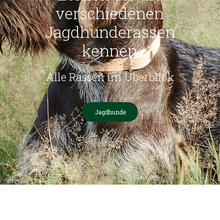
verschiedenen
Jagdhunderassen
kennen
Alle Rassen im Überblick
Jagdhunde