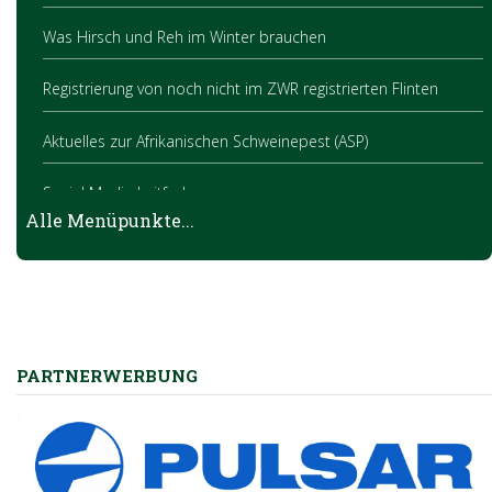
Was Hirsch und Reh im Winter brauchen
Registrierung von noch nicht im ZWR registrierten Flinten
Aktuelles zur Afrikanischen Schweinepest (ASP)
Social Media Leitfaden
Alle Menüpunkte...
Klimawandel fordert Umdenken und starke Kooperationen
Jagdlicher Frühschoppen
Land Oberösterreich ermöglicht Schwarzwildbejagung mit
Nachtzielgeräten
PARTNERWERBUNG
Jagd ist Menschenrecht - Interview auf LT1
LJM Herbert Sieghartsleitner zu Gast in der "Linzer Torte"