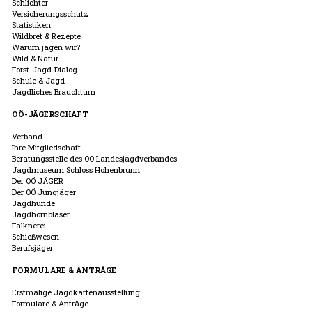
Schlichter
Versicherungsschutz
Statistiken
Wildbret & Rezepte
Warum jagen wir?
Wild & Natur
Forst-Jagd-Dialog
Schule & Jagd
Jagdliches Brauchtum
OÖ-JÄGERSCHAFT
Verband
Ihre Mitgliedschaft
Beratungsstelle des OÖ Landesjagdverbandes
Jagdmuseum Schloss Hohenbrunn
Der OÖ JÄGER
Der OÖ Jungjäger
Jagdhunde
Jagdhornbläser
Falknerei
Schießwesen
Berufsjäger
FORMULARE & ANTRÄGE
Erstmalige Jagdkartenausstellung
Formulare & Anträge