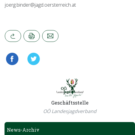
joerg.binder@jagd.oersterreich.at
Geschäftsstelle
OÖ Landesjagdverband
News-Archiv