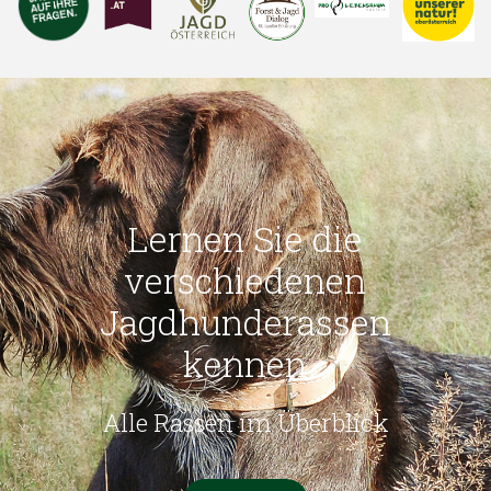
Erneuerungen im Waffengesetz
Wie die Schneeflocken zur Gefahr werden
Herbert Sieghartsleitner ist neuer oö. Landesjägermeister
Forstliche und jagdliche Situation in den Schadgebieten
Lernen Sie die
Änderung im Waffengesetz
verschiedenen
Vorstellung der neuen Dachmarke "Jagd Österreich"
Jagdhunderassen
kennen
Registrierkassenpflicht
Verfassungsgerichtshof erteilt Anti-Jagd-Aktivisten klare Absage
Alle Rassen im Überblick