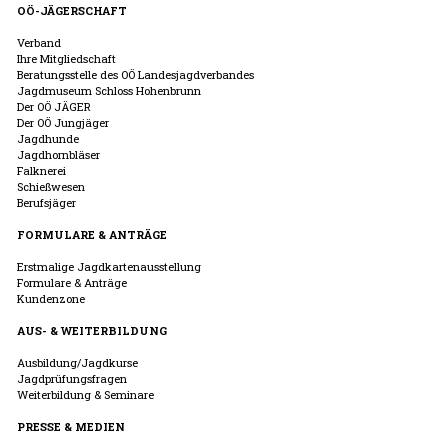
OÖ-JÄGERSCHAFT
Verband
Ihre Mitgliedschaft
Beratungsstelle des OÖ Landesjagdverbandes
Jagdmuseum Schloss Hohenbrunn
Der OÖ JÄGER
Der OÖ Jungjäger
Jagdhunde
Jagdhornbläser
Falknerei
Schießwesen
Berufsjäger
FORMULARE & ANTRÄGE
Erstmalige Jagdkartenausstellung
Formulare & Anträge
Kundenzone
AUS- & WEITERBILDUNG
Ausbildung/Jagdkurse
Jagdprüfungsfragen
Weiterbildung & Seminare
PRESSE & MEDIEN