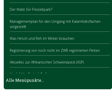
Der Wald. Ein Freizeitpark?
Managementplan für den Umgang mit Kalamitätsflächen
vorgestellt
Was Hirsch und Reh im Winter brauchen
Registrierung von noch nicht im ZWR registrierten Flinten
Aktuelles zur Afrikanischen Schweinepest (ASP)
Social Media Leitfaden
Alle Menüpunkte...
Klimawandel fordert Umdenken und starke Kooperationen
Jagdlicher Frühschoppen
Land Oberösterreich ermöglicht Schwarzwildbejagung mit