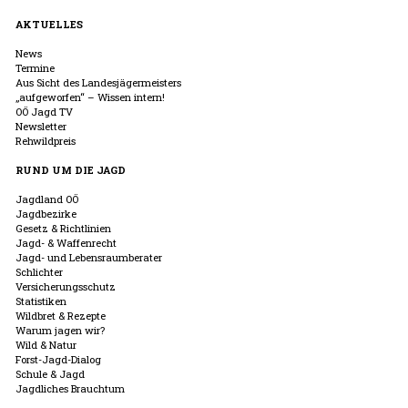
AKTUELLES
News
Termine
Aus Sicht des Landesjägermeisters
„aufgeworfen“ – Wissen intern!
OÖ Jagd TV
Newsletter
Rehwildpreis
RUND UM DIE JAGD
Jagdland OÖ
Jagdbezirke
Gesetz & Richtlinien
Jagd- & Waffenrecht
Jagd- und Lebensraumberater
Schlichter
Versicherungsschutz
Statistiken
Wildbret & Rezepte
Warum jagen wir?
Wild & Natur
Forst-Jagd-Dialog
Schule & Jagd
Jagdliches Brauchtum