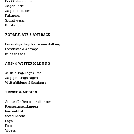
Der OÖ Jungjäger
Jagdhunde
Jagdhornbläser
Falknerei
Schießwesen
Berufsjäger
FORMULARE & ANTRÄGE
Erstmalige Jagdkartenausstellung
Formulare & Anträge
Kundenzone
AUS- & WEITERBILDUNG
Ausbildung/Jagdkurse
Jagdprüfungsfragen
Weiterbildung & Seminare
PRESSE & MEDIEN
Artikel für Regionalzeitungen
Presseaussendungen
Fachartikel
Social Media
Logo
Fotos
Videos