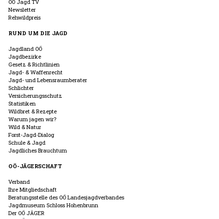
OÖ Jagd TV
Newsletter
Rehwildpreis
RUND UM DIE JAGD
Jagdland OÖ
Jagdbezirke
Gesetz & Richtlinien
Jagd- & Waffenrecht
Jagd- und Lebensraumberater
Schlichter
Versicherungsschutz
Statistiken
Wildbret & Rezepte
Warum jagen wir?
Wild & Natur
Forst-Jagd-Dialog
Schule & Jagd
Jagdliches Brauchtum
OÖ-JÄGERSCHAFT
Verband
Ihre Mitgliedschaft
Beratungsstelle des OÖ Landesjagdverbandes
Jagdmuseum Schloss Hohenbrunn
Der OÖ JÄGER