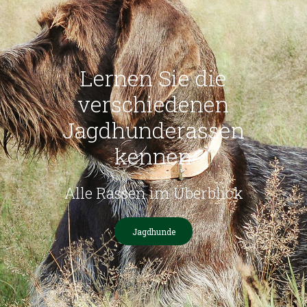
Lernen Sie die
verschiedenen
Jagdhunderassen
kennen
Alle Rassen im Überblick
Jagdhunde